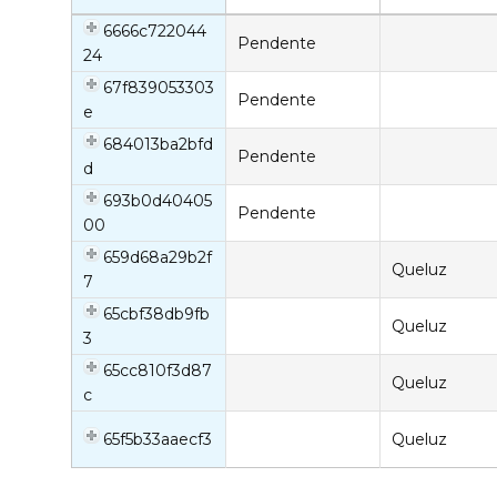
6666c722044
Pendente
24
67f839053303
Pendente
e
684013ba2bfd
Pendente
d
693b0d40405
Pendente
00
659d68a29b2f
Queluz
7
65cbf38db9fb
Queluz
3
65cc810f3d87
Queluz
c
65f5b33aaecf3
Queluz